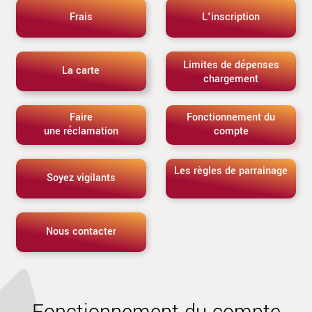
Frais
L'inscription
Limites de dépenses
La carte
chargement
Faire
Fonctionnement du
une réclamation
compte
Les règles de parrainage
Soyez vigilants
Nous contacter