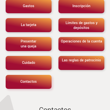
Gastos
Inscripción
Límites de gastos y
La tarjeta
depósitos
Presentar
Operaciones de la cuenta
una queja
Las reglas de patrocinio
Cuidado
Contactos